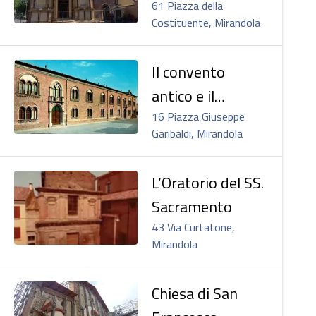
della Porta
61 Piazza della
Costituente, Mirandola
Il convento
antico e il
chiostro di San
16 Piazza Giuseppe
Garibaldi, Mirandola
Francesco
d’Assisi
L’Oratorio del SS.
Sacramento
43 Via Curtatone,
Mirandola
Chiesa di San